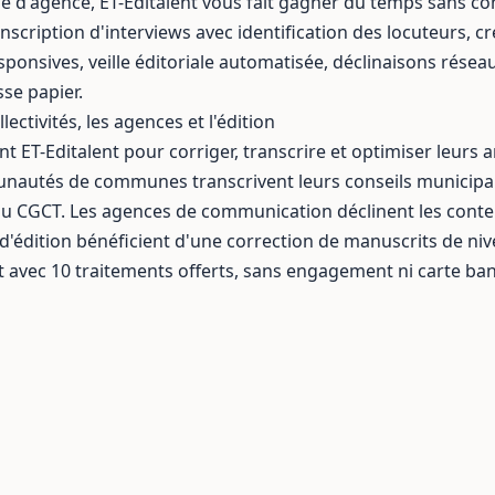
e d'agence, ET-Editalent vous fait gagner du temps sans c
nscription d'interviews
avec identification des locuteurs, c
sponsives
,
veille éditoriale automatisée
,
déclinaisons résea
se papier.
lectivités, les agences et l'édition
ent ET-Editalent pour corriger, transcrire et optimiser leurs a
munautés de communes
transcrivent leurs conseils municip
u CGCT. Les
agences de communication
déclinent les conte
d'édition
bénéficient d'une correction de manuscrits de niv
t
avec 10 traitements offerts, sans engagement ni carte ban