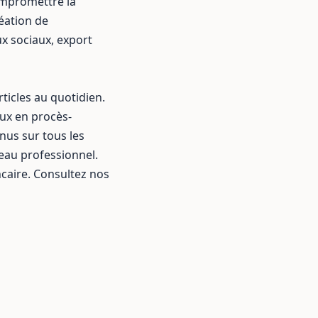
ompromettre la
réation de
ux sociaux
,
export
rticles au quotidien.
aux en procès-
nus sur tous les
eau professionnel.
caire. Consultez nos