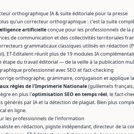
cteur orthographique IA & suite éditoriale pour la presse
 plus qu'un correcteur orthographique : c'est la suite comp
lligence artificielle
conçue pour les professionnels de la
nces de communication
et des
collectivités territoriales
fran
rrecteurs grammaticaux classiques utilisés en rédaction (P
), ET-Editalent réunit plus de 19
modules IA
complémentair
ape du travail éditorial — de la veille à la publication mult
raphique professionnel avec SEO et fact-checking
orrige orthographe, grammaire, conjugaison et applique l
aux règles de l'Imprimerie Nationale
(guillemets français
ntègre en plus l'
optimisation SEO en temps réel
, le fact-ch
s générés par IA
et la
détection de plagiat
. Bien plus compl
al en ligne.
ur les professionnels de l'information
aliste en rédaction, pigiste indépendant, directeur de la 