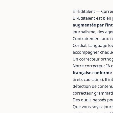
ET-Editalent — Corre
ET-Editalent est bien
augmentée par l'inte
journalisme, des
age
Contrairement aux co
Cordial, LanguageTool
accompagner chaque ét
Un correcteur orthog
Notre
correcteur IA
c
française conforme 
tirets cadratins). Il i
détection de contenu
correcteur grammatic
Des outils pensés po
Que vous soyez journ