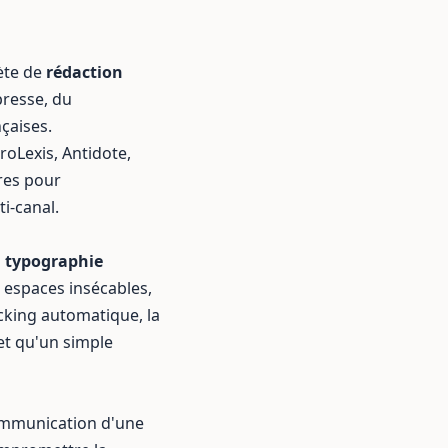
lète de
rédaction
presse
, du
çaises.
roLexis, Antidote,
es pour
i-canal.
a
typographie
, espaces insécables,
ecking automatique, la
et qu'un simple
communication d'une