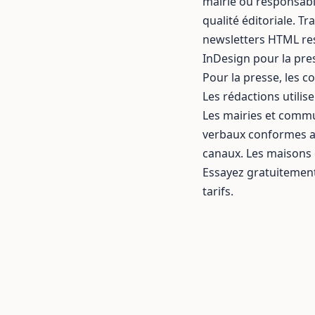
mairie ou responsabl
qualité éditoriale.
Tra
newsletters HTML re
InDesign
pour la pres
Pour la presse, les col
Les
rédactions
utilis
Les
mairies et com
verbaux conformes a
canaux. Les
maisons 
Essayez gratuitemen
tarifs
.